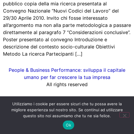
pubblico copia della mia ricerca presentata al
Convegno Nazionale “Nuovi Codici del Lavoro” del
29/30 Aprile 2010. Invito chi fosse interessato
all’argomento ma non alla parte metodologica a passare
direttamente al paragrafo 7 “Considerazioni conclusive”.
Poster presentato al convegno Introduzione e
descrizione del contesto socio-culturale Obiettivi
Metodo La ricerca Partecipanti […]
People & Business Performance: sviluppa il capitale
umano per far crescere la tua impresa
All rights reserved
Utilizziamo i cookie per essere sicuri che tu possa avere la
migliore esperienza sul nostro sito. Se continui ad utilizzare
questo sito noi assumiamo che tu ne sia felice.
Ok