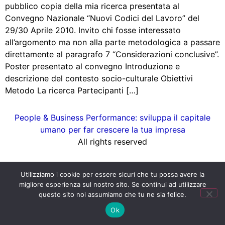
pubblico copia della mia ricerca presentata al
Convegno Nazionale “Nuovi Codici del Lavoro” del
29/30 Aprile 2010. Invito chi fosse interessato
all’argomento ma non alla parte metodologica a passare
direttamente al paragrafo 7 “Considerazioni conclusive”.
Poster presentato al convegno Introduzione e
descrizione del contesto socio-culturale Obiettivi
Metodo La ricerca Partecipanti […]
People & Business Performance: sviluppa il capitale
umano per far crescere la tua impresa
All rights reserved
Utilizziamo i cookie per essere sicuri che tu possa avere la
migliore esperienza sul nostro sito. Se continui ad utilizzare
questo sito noi assumiamo che tu ne sia felice.
Ok